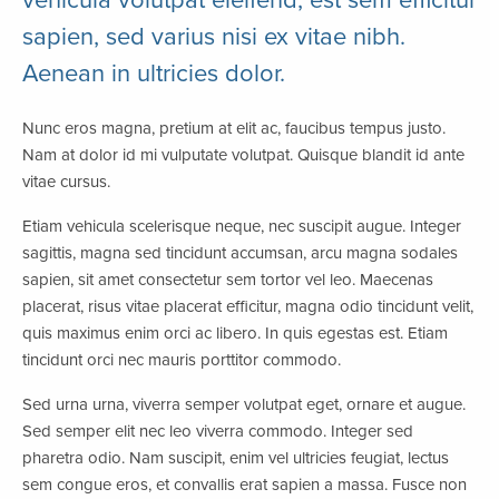
vehicula volutpat eleifend, est sem efficitur
sapien, sed varius nisi ex vitae nibh.
Aenean in ultricies dolor.
Nunc eros magna, pretium at elit ac, faucibus tempus justo.
Nam at dolor id mi vulputate volutpat. Quisque blandit id ante
vitae cursus.
Etiam vehicula scelerisque neque, nec suscipit augue. Integer
sagittis, magna sed tincidunt accumsan, arcu magna sodales
sapien, sit amet consectetur sem tortor vel leo. Maecenas
placerat, risus vitae placerat efficitur, magna odio tincidunt velit,
quis maximus enim orci ac libero. In quis egestas est. Etiam
tincidunt orci nec mauris porttitor commodo.
Sed urna urna, viverra semper volutpat eget, ornare et augue.
Sed semper elit nec leo viverra commodo. Integer sed
pharetra odio. Nam suscipit, enim vel ultricies feugiat, lectus
sem congue eros, et convallis erat sapien a massa. Fusce non